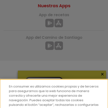
Nuestras Apps
App de recetas
App del Camino de Santiago
×
Más información
¿Quiénes somos?
En consumer.es utilizamos cookies propias y de terceros
Hemeroteca
para asegurarnos que la web funciona de manera
correcta y ofrecerte una mejor experiencia de
Contacto
navegación. Puedes aceptar todas las cookies
pulsando el botón “aceptar”, rechazarlas o configurarlas
Prensa