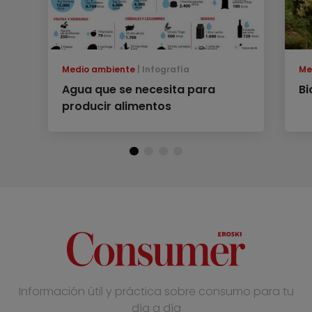
Medio ambiente
Infografía
Me
Agua que se necesita para
Bi
producir alimentos
Información útil y práctica sobre consumo para tu
día a día