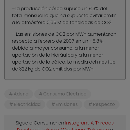
–La producción eólica supuso un 8,3% del
total mensual lo que ha supuesto evitar emitir
a la atmósfera 0,65 M de toneladas de CO2.
– Las emisiones de CO2 por MWh aumentaron
respecto a febrero de 2007 en un +8,8%,
debido al mayor consumo, a la menor
aportación de la hidráulica y a la menor
aportación de la eólica. La media del mes fue
de 322 kg de CO2 emitidos por MWh.
Adena
Consumo Eléctrico
Electricidad
Emisiones
Respecto
Sigue a Consumer en
Instagram
,
X
,
Threads
,
Facebook
,
Linkedin
,
Whatsapp
,
Telegram
o