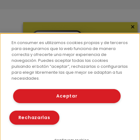
×
Más información
¿Quiénes somos?
En consumer.es utilizamos cookies propias y de terceros
Hemeroteca
para asegurarnos que la web funciona de manera
correcta y ofrecerte una mejor experiencia de
Contacto
navegación. Puedes aceptar todas las cookies
pulsando el botón “aceptar”, rechazarlas o configurarlas
Prensa
para elegir libremente las que mejor se adaptan a tus
Corpus Lingüístico Consumer
necesidades.
© Fundación EROSKI
Aceptar
Aviso legal
Políticas de privacidad
Políticas de cookies
Rechazarlas