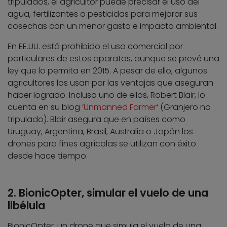
tripulados, el agricultor puede precisar el uso del
agua, fertilizantes o pesticidas para mejorar sus
cosechas con un menor gasto e impacto ambiental.
En EE.UU. está prohibido el uso comercial por
particulares de estos aparatos, aunque se prevé una
ley que lo permita en 2015. A pesar de ello, algunos
agricultores los usan por las ventajas que aseguran
haber logrado. Incluso uno de ellos, Robert Blair, lo
cuenta en su blog ‘
Unmanned Farmer
‘ (Granjero no
tripulado). Blair asegura que en países como
Uruguay, Argentina, Brasil, Australia o Japón los
drones para fines agrícolas se utilizan con éxito
desde hace tiempo.
2. BionicOpter, simular el vuelo de una
libélula
BionicOpter, un drone que simula el vuelo de una