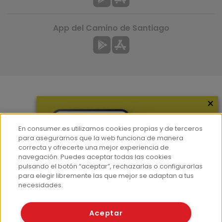
App del Camino de Santiago
×
Más información
¿Quiénes somos?
En consumer.es utilizamos cookies propias y de terceros
Hemeroteca
para asegurarnos que la web funciona de manera
correcta y ofrecerte una mejor experiencia de
Contacto
navegación. Puedes aceptar todas las cookies
pulsando el botón “aceptar”, rechazarlas o configurarlas
Prensa
para elegir libremente las que mejor se adaptan a tus
Corpus Lingüístico Consumer
necesidades.
© Fundación EROSKI
Aceptar
Aviso legal
Políticas de privacidad