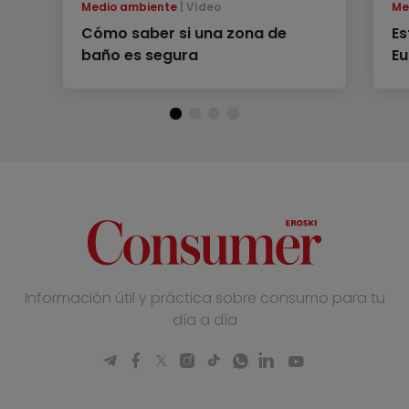
Medio ambiente
Vídeo
Me
Cómo saber si una zona de
Es
baño es segura
E
Información útil y práctica sobre consumo para tu
día a día