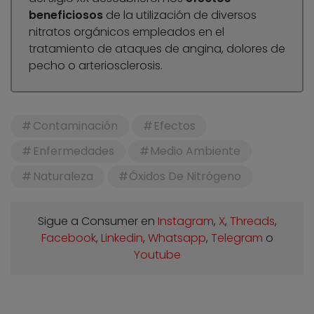
beneficiosos
de la utilización de diversos
nitratos orgánicos empleados en el
tratamiento de ataques de angina, dolores de
pecho o arteriosclerosis.
Contaminación
Efectos
Enfermedades
Medio Ambiente
Naturaleza
Óxidos De Nitrógeno
Sigue a Consumer en
Instagram
,
X
,
Threads
,
Facebook
,
Linkedin
,
Whatsapp
,
Telegram
o
Youtube