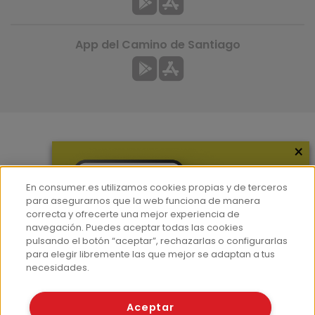
App del Camino de Santiago
×
Más información
¿Quiénes somos?
En consumer.es utilizamos cookies propias y de terceros
Hemeroteca
para asegurarnos que la web funciona de manera
correcta y ofrecerte una mejor experiencia de
Contacto
navegación. Puedes aceptar todas las cookies
pulsando el botón “aceptar”, rechazarlas o configurarlas
Prensa
para elegir libremente las que mejor se adaptan a tus
Corpus Lingüístico Consumer
necesidades.
© Fundación EROSKI
Aceptar