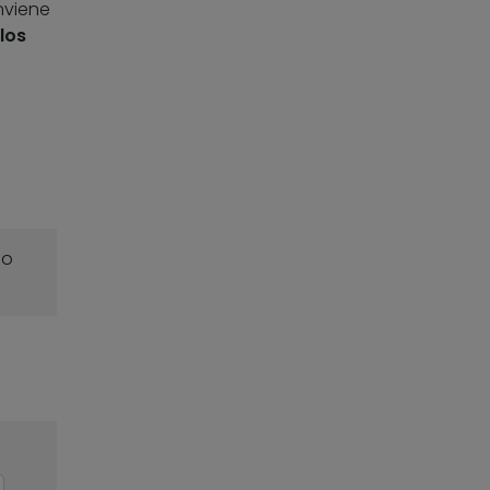
nviene
los
s
o