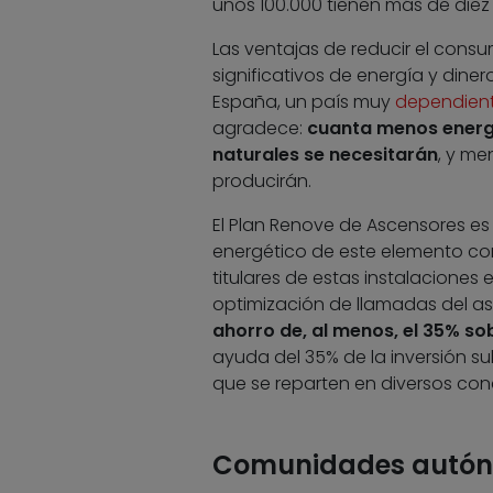
unos 100.000 tienen más de diez 
Las ventajas de reducir el cons
significativos de energía y din
España, un país muy
dependient
agradece:
cuanta menos energí
naturales se necesitarán
, y me
producirán.
El Plan Renove de Ascensores es
energético de este elemento com
titulares de estas instalaciones 
optimización de llamadas del as
ahorro de, al menos, el 35% so
ayuda del 35% de la inversión s
que se reparten en diversos con
Comunidades autónom