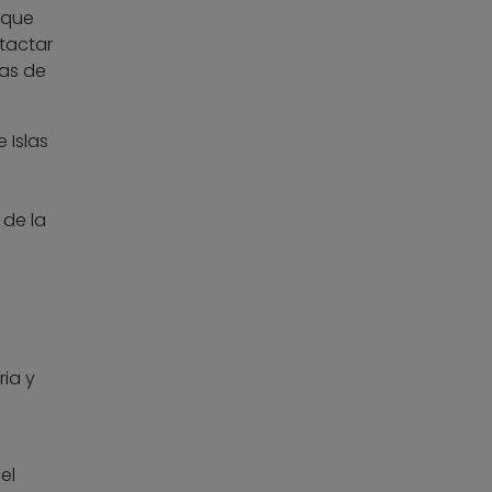
 que
tactar
ías de
 Islas
 de la
ria y
el