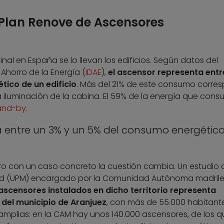
 Plan Renove de Ascensores
nal en España se lo llevan los edificios. Según datos del
y Ahorro de la Energía (
IDAE
),
el ascensor representa entr
ico de un edificio
. Más del 21% de este consumo corre
a iluminación de la cabina. El 59% de la energía que con
and-by
.
a entre un 3% y un 5% del consumo energétic
o con un caso concreto la cuestión cambia. Un estudio d
drid (UPM) encargado por la Comunidad Autónoma madril
ascensores instalados en dicho territorio representa
el municipio de Aranjuez
, con más de 55.000 habitante
 amplias: en la CAM hay unos 140.000 ascensores, de los q