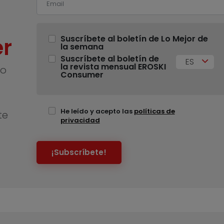
r
Suscríbete al boletín de Lo Mejor de
la semana
Suscríbete al boletín de
ES
la revista mensual EROSKI
no
Consumer
He leído y acepto las
políticas de
te
privacidad
¡Subscríbete!