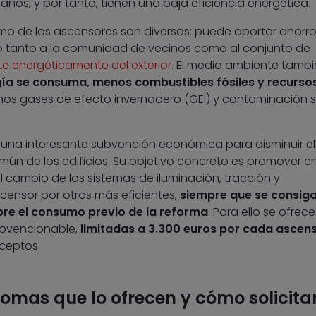
años, y por tanto, tienen una baja eficiencia energética.
umo de los ascensores son diversas: puede aportar ahorr
ero tanto a la comunidad de vecinos como al conjunto de
e energéticamente del exterior
. El medio ambiente tambi
a se consuma, menos combustibles fósiles y recurso
nos gases de efecto invernadero (GEI) y contaminación 
 una interesante subvención económica para disminuir e
ún de los edificios. Su objetivo concreto es promover en
el cambio de los sistemas de iluminación, tracción y
censor por otros más eficientes,
siempre que se consiga
bre el consumo previo de la reforma
. Para ello se ofrec
ubvencionable,
limitadas a 3.300 euros por cada ascen
ceptos.
as que lo ofrecen y cómo solicitar