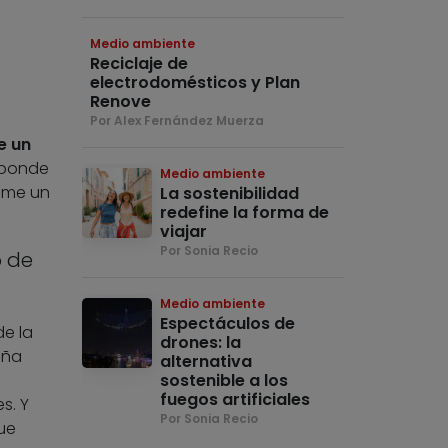
Medio ambiente
Reciclaje de
electrodomésticos y Plan
Renove
Por Alex Fernández Muerza
e un
sponde
Medio ambiente
sume un
La sostenibilidad
redefine la forma de
viajar
Por Sonia Recio
o de
Medio ambiente
Espectáculos de
e la
drones: la
eña
alternativa
sostenible a los
fuegos artificiales
s. Y
Por Sonia Recio
ue