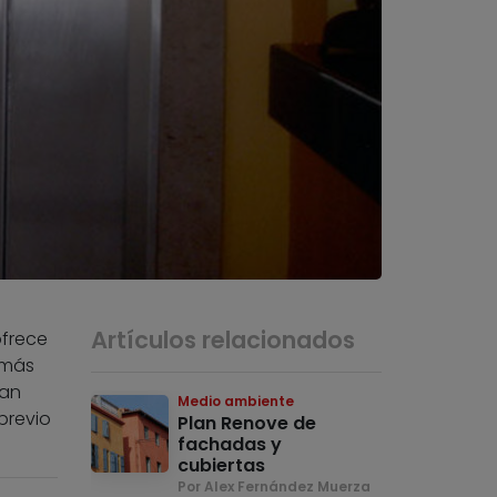
Artículos relacionados
ofrece
 más
nan
Medio ambiente
previo
Plan Renove de
fachadas y
cubiertas
Por Alex Fernández Muerza