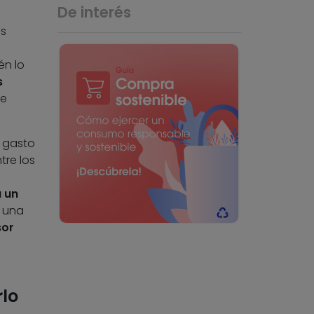
De interés
os
én lo
s
se
l gasto
tre los
 un
e una
sor
lo