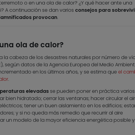
erremoto o en una ola de calor? ¿Y qué hacer ante una
i? A continuación se dan varios
consejos para sobrevivir
damnificados provocan
.
una ola de calor?
 a la cabeza de los desastres naturales por número de ví
E), según datos de la Agencia Europea del Medio Ambient
incrementado en los últimos años, y se estima que
el cam
alor
.
mperaturas elevadas
se pueden poner en práctica varios
tar bien hidratado; cerrar las ventanas; hacer circular el air
léctricos; tener un buen aislamiento en los edificios; esta
dores; y si no queda más remedio que recurrir al aire
r un modelo de la mayor eficiencia energética posible y