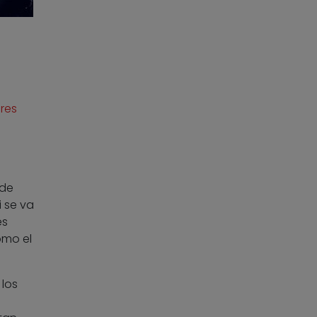
ores
 de
i se va
es
omo el
 los