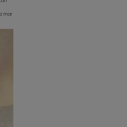
tan
ez mar