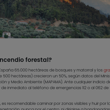
ncendio forestal?
spaña 65.000 hectáreas de bosques y matorral y los
gr
 500 hectáreas) crecieron un 50%, según datos del Minis
ción y Medio Ambiente (MAPAMA). Ante cualquier indicio d
r de inmediato al teléfono de emergencias 112 o al 062 de 
, es recomendable caminar por zonas visibles y huir por l
vegetación, nunca por el centro, ni dirigirse a hondonadas