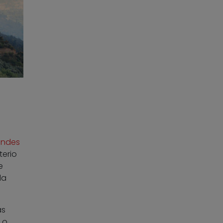
andes
terio
e
la
as
 o