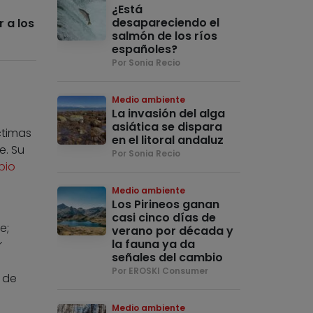
¿Está
desapareciendo el
 a los
salmón de los ríos
españoles?
Por Sonia Recio
Medio ambiente
La invasión del alga
asiática se dispara
ctimas
en el litoral andaluz
e. Su
Por Sonia Recio
bio
Medio ambiente
Los Pirineos ganan
casi cinco días de
e;
verano por década y
la fauna ya da
r
señales del cambio
Por EROSKI Consumer
 de
Medio ambiente