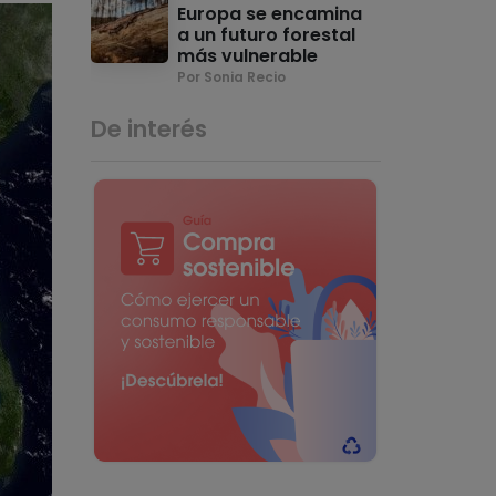
Europa se encamina
a un futuro forestal
más vulnerable
Por Sonia Recio
De interés