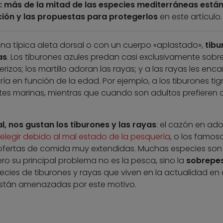
te: más de la mitad de las especies mediterráneas está
ción y las propuestas para protegerlos
en este artículo.
na típica aleta dorsal o con un cuerpo «aplastado»,
tibu
as
. Los tiburones azules predan casi exclusivamente sobr
erizos; los martillo adoran las rayas; y a las rayas les enc
ría en función de la edad. Por ejemplo, a los tiburones tig
tes marinas, mientras que cuando son adultos prefieren
l, nos gustan los tiburones y las rayas
: el cazón en ad
legir debido al mal estado de la pesquería
, o los famos
 ofertas de comida muy extendidas. Muchas especies son
ro su principal problema no es la pesca, sino la
sobrepe
cies de tiburones y rayas que viven en la actualidad en 
están amenazadas por este motivo.