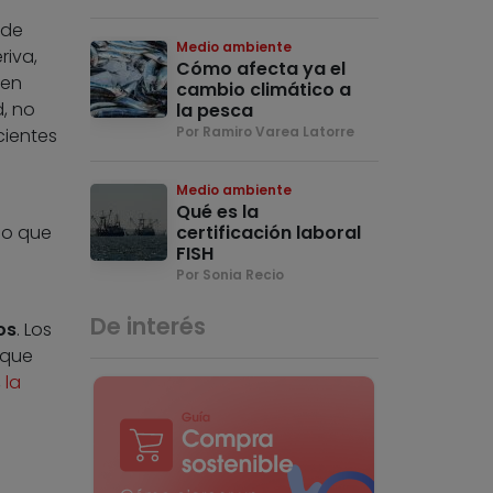
 de
Medio ambiente
riva,
Cómo afecta ya el
 en
cambio climático a
, no
la pesca
Por Ramiro Varea Latorre
cientes
Medio ambiente
Qué es la
do que
certificación laboral
FISH
Por Sonia Recio
De interés
os
. Los
 que
,
la