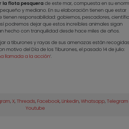
 la flota pesquera
de este mar, compuesta en su enor
equeño y mediano. En su elaboración tienen que estar
 tienen responsabilidad: gobiernos, pescadores, científic
í podremos dejar que estos increíbles animales sigan
an hecho con tranquilidad desde hace miles de años.
ar a tiburones y rayas de sus amenazas están recogidas
otivo del Día de los Tiburones, el pasado 14 de julio:
na llamada a la acción
‘.
gram
,
X
,
Threads
,
Facebook
,
Linkedin
,
Whatsapp
,
Telegram
Youtube