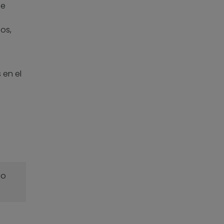
me
os,
 en el
o