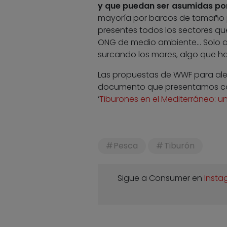
y que puedan ser asumidas por
mayoría por barcos de tamaño p
presentes todos los sectores que
ONG de medio ambiente… Solo as
surcando los mares, algo que h
Las propuestas de WWF para alej
documento que presentamos con m
‘
Tiburones en el Mediterráneo: u
Pesca
Tiburón
Sigue a Consumer en
Insta