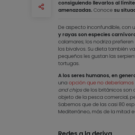
consiguiendo llevarlos al lími
amenazadas.
Conoce
su situa
De aspecto inconfundible, con u
y rayas son especies carnívor
calamares; los nodriza prefieren 
los bivalvos. Su dieta también va
pequeños les gustan las serpien
tortugas.
A los seres humanos, en genera
una
opción que no deberíamos e
and chips
de los británicos son
objeto de la pesca comercial, pe
Sabemos que de las casi 80 espe
Mediterráneo, más de la mitad 
Redes a la deriva