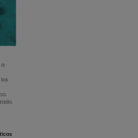
 a
 los
po.
azado.
ticas