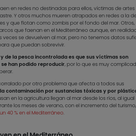
en en redes no destinadas para ellos, víctimas de artes
astre. Y otros muchos mueren atrapados en redes a la de
 y que flotan como zombis por el fondo del mar. Otros,
arcos que faenan en el Mediterráneo aunque, en realidad
 veces se devuelven al mar, pero no tenemos datos sufi
para que puedan sobrevivir.
y de la pesca incontrolada es que sus víctimas son
 se han podido reproducir
, por lo que es muy complica
perar.
corralado por otro problema que afecta a todos sus
la contaminación por sustancias tóxicas y por plástic
usan en la agricultura llegan al mar desde los ríos, al igual
rante los meses de verano, con el incremento del turismo
un 40 % en el Mediterráneo
.
iven en el Mediterráneo