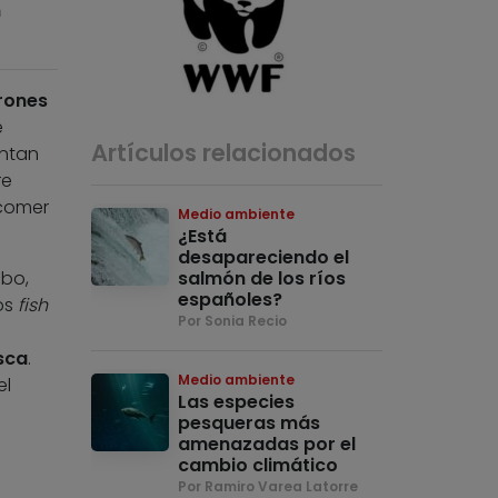
n
rones
e
Artículos relacionados
antan
re
 comer
Medio ambiente
¿Está
desapareciendo el
obo,
salmón de los ríos
españoles?
os
fish
Por Sonia Recio
sca
.
Medio ambiente
el
Las especies
pesqueras más
amenazadas por el
cambio climático
Por Ramiro Varea Latorre