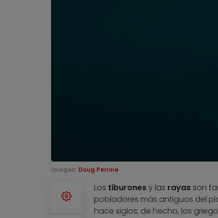
Imagen:
Doug Perrine
Los
tiburones
y las
rayas
son fas
pobladores más antiguos del pla
hace siglos; de hecho, los grieg