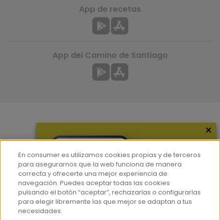
App de recetas
App del Camino de Santiago
×
Más información
¿Quiénes somos?
En consumer.es utilizamos cookies propias y de terceros
Hemeroteca
para asegurarnos que la web funciona de manera
correcta y ofrecerte una mejor experiencia de
Contacto
navegación. Puedes aceptar todas las cookies
pulsando el botón “aceptar”, rechazarlas o configurarlas
Prensa
para elegir libremente las que mejor se adaptan a tus
Corpus Lingüístico Consumer
necesidades.