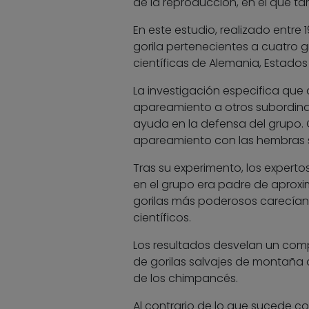
de la reproducción, en el que ta
En este estudio, realizado entre 1
gorila pertenecientes a cuatro gr
científicas de Alemania, Estados 
La investigación especifica q
apareamiento a otros subordina
ayuda en la defensa del grupo.
apareamiento con las hembras sól
Tras su experimento, los exper
en el grupo era padre de aproxi
gorilas más poderosos carecían h
científicos.
Los resultados desvelan un comp
de gorilas salvajes de montaña al
de los chimpancés.
Al contrario de lo que sucede con