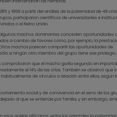
mbién intervendrían las hembras.
985 y 1999 a partir del análisis de la paternidad de 48 crí
upos, participaron científicos de universidades e instituc
Unidos o el Reino Unido.
ue algunos machos dominantes conceden oportunidades 
dos a cambio de favores como, por ejemplo, la prestaci
 Otros machos parecen compartir las oportunidades de
o si ningún otro miembro del grupo tiene ese privilegio.
tos comprobaron que el macho gorila segundo en importa
madamente el 14% de las crías. También se observó que l
abitualmente de vínculos o relación entre ellos, según l
ortamiento social y de convivencia en el seno de los gr
ejado al que se entiende por familia, y sin embargo, simil
 esos gorilas africanos, entre los orientales la paternida