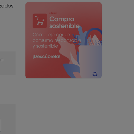
izados
o