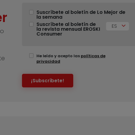
r
Suscríbete al boletín de Lo Mejor de
la semana
Suscríbete al boletín de
ES
la revista mensual EROSKI
no
Consumer
He leído y acepto las
políticas de
te
privacidad
¡Subscríbete!