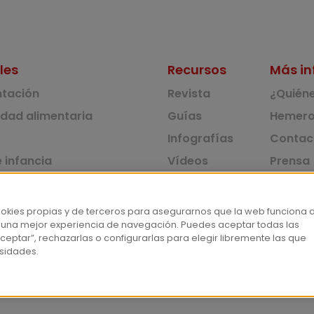
les
Recursos
Más in
ntación
Revista
¿Quién
idad alimentaria
Guías
Hemero
Infografías
Contac
 infancia
Vídeos
Prensa
 ambiente y solidaridad
Monográficos
Corpus 
Consu
dad y consumo
ookies propias y de terceros para asegurarnos que la web funciona 
 una mejor experiencia de navegación. Puedes aceptar todas las
tas
ceptar”, rechazarlas o configurarlas para elegir libremente las que
sidades.
Aviso lega