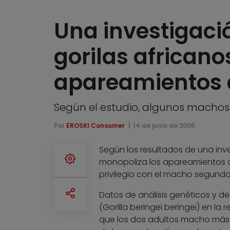
Una investigació
gorilas african
apareamientos 
Según el estudio, algunos macho
Por
EROSKI Consumer
14 de junio de 2005
Según los resultados de una inves
monopoliza los apareamientos c
privilegio con el macho segund
Datos de análisis genéticos y d
(Gorilla beringei beringei) en la
que los dos adultos macho más