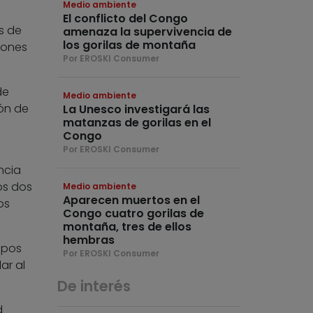
Medio ambiente
El conflicto del Congo
as de
amenaza la supervivencia de
los gorilas de montaña
iones
Por EROSKI Consumer
de
Medio ambiente
ón de
La Unesco investigará las
matanzas de gorilas en el
Congo
Por EROSKI Consumer
ncia
os dos
Medio ambiente
Aparecen muertos en el
os
Congo cuatro gorilas de
montaña, tres de ellos
hembras
upos
Por EROSKI Consumer
ar al
De interés
d