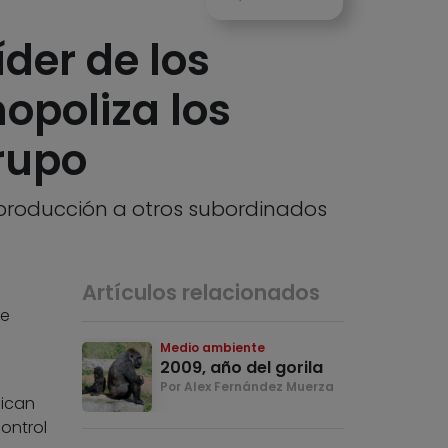
der de los
opoliza los
rupo
producción a otros subordinados
Artículos relacionados
te
Medio ambiente
2009, año del gorila
Por Alex Fernández Muerza
dican
ontrol