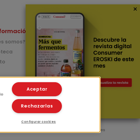
×
formación
Nuestras Apps
es somos?
App de recetas
teca
to
App del Camino de
Santiago
Lingüístico
mer
Aceptar
de
Rechazarlas
Configurar cookies
l
Políticas de privacidad
Políticas de cookies