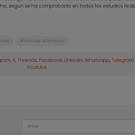
o, según se ha comprobado en todos los estudios real
ilas
Gorilas Africanos
gram
,
X
,
Threads
,
Facebook
,
Linkedin
,
Whatsapp
,
Telegram
Youtube