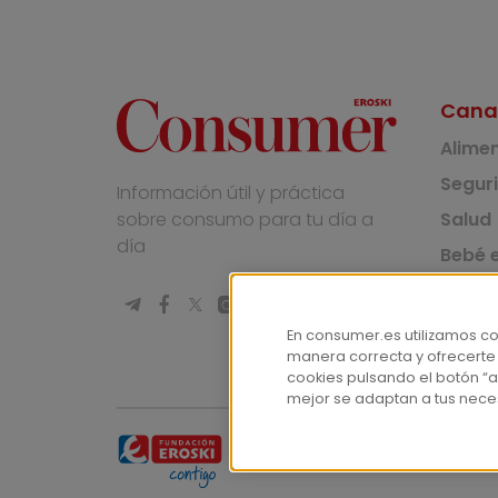
Cana
Alime
Segur
Información útil y práctica
Salud
sobre consumo para tu día a
día
Bebé e
Medio
Socie
En consumer.es utilizamos c
manera correcta y ofrecerte
Masco
cookies pulsando el botón “a
mejor se adaptan a tus nece
© Fundación EROSKI