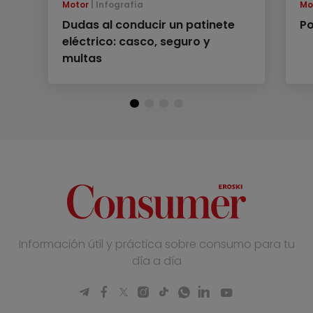
Motor
Infografía
Mo
Dudas al conducir un patinete
Po
eléctrico: casco, seguro y
multas
Información útil y práctica sobre consumo para tu
día a día