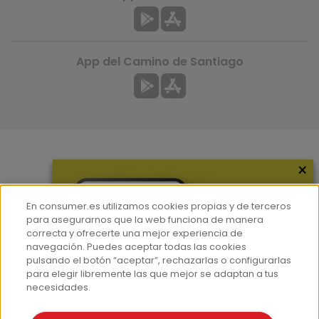
App del Camino de Santiago
×
Más información
¿Quiénes somos?
En consumer.es utilizamos cookies propias y de terceros
Hemeroteca
para asegurarnos que la web funciona de manera
correcta y ofrecerte una mejor experiencia de
Contacto
navegación. Puedes aceptar todas las cookies
pulsando el botón “aceptar”, rechazarlas o configurarlas
Prensa
para elegir libremente las que mejor se adaptan a tus
Corpus Lingüístico Consumer
necesidades.