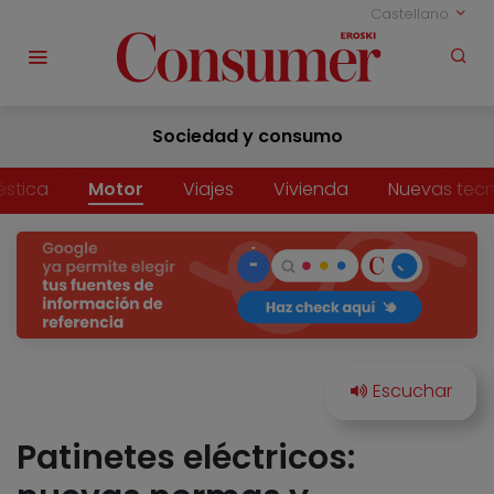
Castellano
Sociedad y consumo
stica
Motor
Viajes
Vivienda
Nuevas tecn
Patinetes eléctricos: