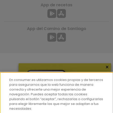
App de recetas
App del Camino de Santiago
×
Más información
¿Quiénes somos?
En consumer.es utilizamos cookies propias y de terceros
Hemeroteca
para asegurarnos que la web funciona de manera
correcta y ofrecerte una mejor experiencia de
Contacto
navegación. Puedes aceptar todas las cookies
pulsando el botón “aceptar”, rechazarlas o configurarlas
Prensa
para elegir libremente las que mejor se adaptan a tus
Corpus Lingüístico Consumer
necesidades.