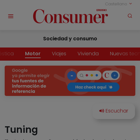
Castellano
Sociedad y consumo
stica
Motor
Viajes
Vivienda
Nuevas tecn
Tuning