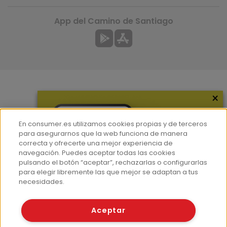
App del Camino de Santiago
×
Más información
¿Quiénes somos?
En consumer.es utilizamos cookies propias y de terceros
Hemeroteca
para asegurarnos que la web funciona de manera
correcta y ofrecerte una mejor experiencia de
Contacto
navegación. Puedes aceptar todas las cookies
pulsando el botón “aceptar”, rechazarlas o configurarlas
Prensa
para elegir libremente las que mejor se adaptan a tus
Corpus Lingüístico Consumer
necesidades.
© Fundación EROSKI
Aceptar
Aviso legal
Políticas de privacidad