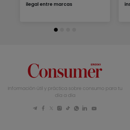
ilegal entre marcas
in
Información útil y práctica sobre consumo para tu
día a día