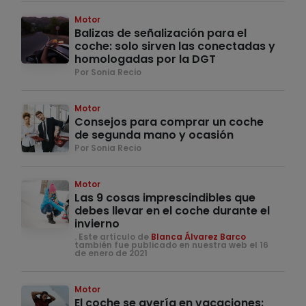
Motor
Balizas de señalización para el
coche: solo sirven las conectadas y
homologadas por la DGT
Por Sonia Recio
Motor
Consejos para comprar un coche
de segunda mano y ocasión
Por Sonia Recio
Motor
Las 9 cosas imprescindibles que
debes llevar en el coche durante el
invierno
. Este artículo de
Blanca Álvarez Barco
también fue publicado en nuestra web el 16
de enero de 2021
Motor
El coche se avería en vacaciones: