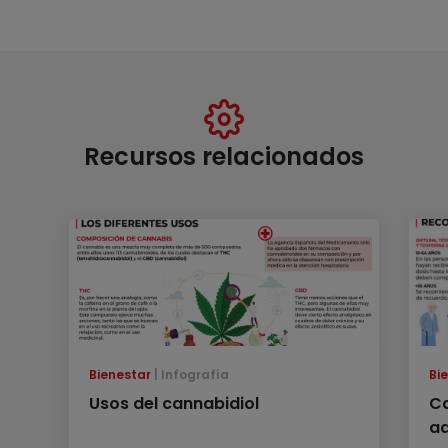
Recursos relacionados
Bienestar
Infografía
Bi
Usos del cannabidiol
Ca
ad