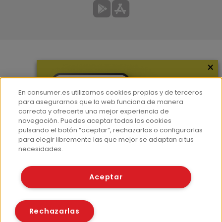
×
Más información
¿Quiénes somos?
En consumer.es utilizamos cookies propias y de terceros
Hemeroteca
para asegurarnos que la web funciona de manera
correcta y ofrecerte una mejor experiencia de
Contacto
navegación. Puedes aceptar todas las cookies
pulsando el botón “aceptar”, rechazarlas o configurarlas
Prensa
para elegir libremente las que mejor se adaptan a tus
Corpus Lingüístico Consumer
necesidades.
© Fundación EROSKI
Aceptar
Aviso legal
Políticas de privacidad
Políticas de cookies
Rechazarlas