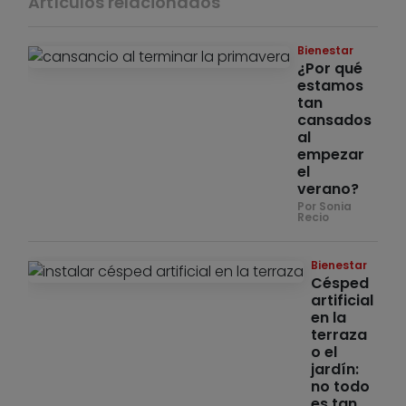
Artículos relacionados
Bienestar
¿Por qué
estamos
tan
cansados
al
empezar
el
verano?
Por Sonia
Recio
Bienestar
Césped
artificial
en la
terraza
o el
jardín:
no todo
es tan