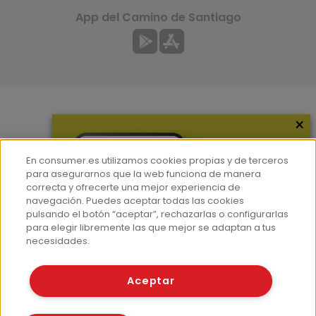
App del Camino de Santiago
×
Más información
¿Quiénes somos?
En consumer.es utilizamos cookies propias y de terceros
Hemeroteca
para asegurarnos que la web funciona de manera
correcta y ofrecerte una mejor experiencia de
Contacto
navegación. Puedes aceptar todas las cookies
pulsando el botón “aceptar”, rechazarlas o configurarlas
Prensa
para elegir libremente las que mejor se adaptan a tus
Corpus Lingüístico Consumer
necesidades.
© Fundación EROSKI
Aceptar
Aviso legal
Políticas de privacidad
Políticas de cookies