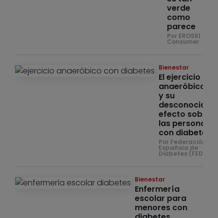
verde
como
parece
Por EROSKI
Consumer
Bienestar
El ejercicio
anaeróbico
y su
desconocido
efecto sobre
las personas
con diabetes
Por Federación
Española de
Diabetes (FEDE)
Bienestar
Enfermería
escolar para
menores con
diabetes