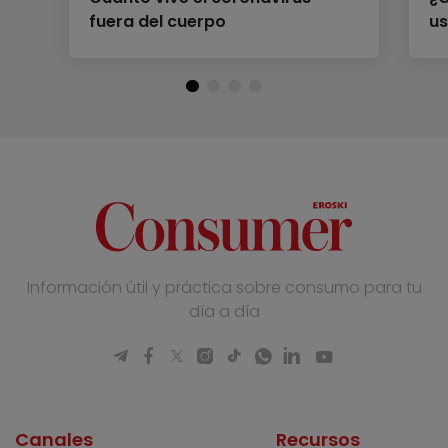
fuera del cuerpo
us
Información útil y práctica sobre consumo para tu
día a día
Canales
Recursos