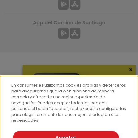
App del Camino de Santiago
×
Más información
¿Quiénes somos?
En consumer.es utilizamos cookies propias y de terceros
Hemeroteca
para asegurarnos que la web funciona de manera
correcta y ofrecerte una mejor experiencia de
Contacto
navegación. Puedes aceptar todas las cookies
pulsando el botón “aceptar”, rechazarlas o configurarlas
Prensa
para elegir libremente las que mejor se adaptan a tus
Corpus Lingüístico Consumer
necesidades.
© Fundación EROSKI
Aceptar