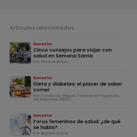
Artículos relacionados
Bienestar
Cinco consejos para viajar con
salud en Semana Santa
Por Montse Arboix
Bienestar
Dieta y diabetes: el placer de saber
comer
Por Sandra De Miguel, Federación Española
de Diabetes (FEDE)
Bienestar
Foros femeninos de salud: ¿de qué
se habla?
Por Montse Arboix