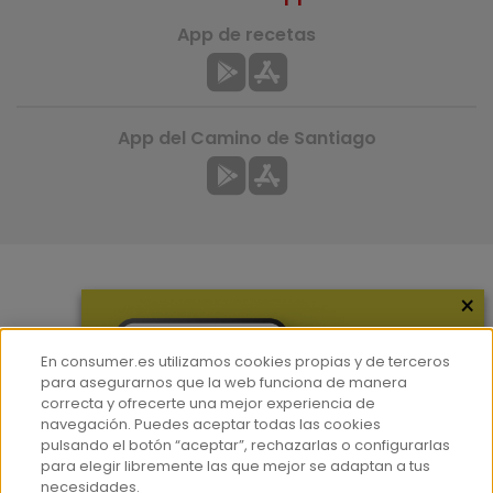
App de recetas
App del Camino de Santiago
×
Más información
¿Quiénes somos?
En consumer.es utilizamos cookies propias y de terceros
Hemeroteca
para asegurarnos que la web funciona de manera
correcta y ofrecerte una mejor experiencia de
Contacto
navegación. Puedes aceptar todas las cookies
pulsando el botón “aceptar”, rechazarlas o configurarlas
Prensa
para elegir libremente las que mejor se adaptan a tus
Corpus Lingüístico Consumer
necesidades.