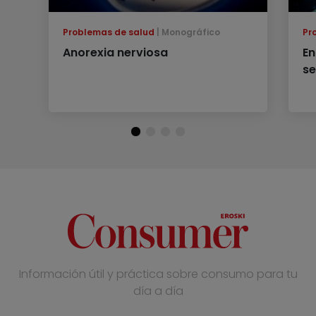
Problemas de salud
Monográfico
Pr
Anorexia nerviosa
En
se
Información útil y práctica sobre consumo para tu
día a día