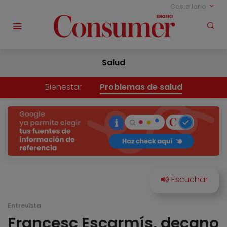
Castellano
Salud
Bienestar
Problemas de salud
Entrevista
Francesc Escarmís, decano