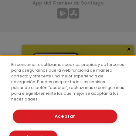
App del Camino de Santiago
×
Más información
¿Quiénes somos?
En consumer.es utilizamos cookies propias y de terceros
Hemeroteca
para asegurarnos que la web funciona de manera
correcta y ofrecerte una mejor experiencia de
Contacto
navegación. Puedes aceptar todas las cookies
pulsando el botón “aceptar”, rechazarlas o configurarlas
Prensa
para elegir libremente las que mejor se adaptan a tus
Corpus Lingüístico Consumer
necesidades.
© Fundación EROSKI
Aceptar
Aviso legal
Políticas de privacidad
Políticas de cookies