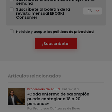
semana
Suscríbete al boletín de la
ES
revista mensual EROSKI
Consumer
He leído y acepto las
políticas de privacidad
¡Subscríbete!
Artículos relacionados
Problemas de salud
Entrevista
«Cada enfermo de sarampión
puede contagiar a 18 o 20
personas»
Por Francisco Cañizares de Baya