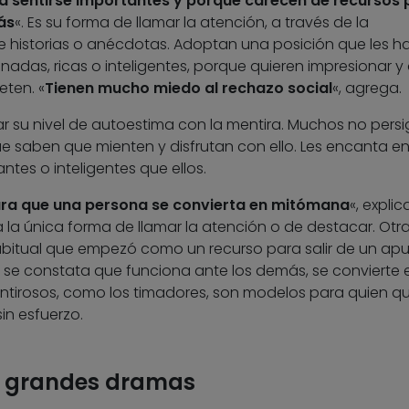
a sentirse importantes y porque carecen de recursos 
ás
«. Es su forma de llamar la atención, a través de la
e historias o anécdotas. Adoptan una posición que les h
adas, ricas o inteligentes, porque quieren impresionar y
eten. «
Tienen mucho miedo al rechazo social
«, agrega.
su nivel de autoestima con la mentira. Muchos no pers
e saben que mienten y disfrutan con ello. Les encanta e
tes o inteligentes que ellos.
ra que una persona se convierta en mitómana
«, explic
a la única forma de llamar la atención o de destacar. Otr
itual que empezó como un recurso para salir de un apu
o y se constata que funciona ante los demás, se convierte 
tirosos, como los timadores, son modelos para quien qu
in esfuerzo.
a grandes dramas