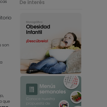
icas
De interés
torio
s son
la
o,
la que