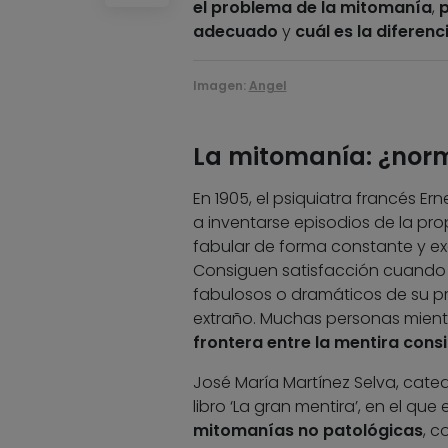
el problema de la mitomanía
,
p
adecuado
y
cuál es la diferen
Imagen:
Angel
La mitomanía: ¿norm
En 1905, el psiquiatra francés Er
a inventarse episodios de la p
fabular de forma constante y ex
Consiguen satisfacción cuando s
fabulosos o dramáticos de su pr
extraño. Muchas personas mient
frontera entre la mentira cons
José María Martínez Selva, cated
libro ‘La gran mentira’, en el qu
mitomanías no patológicas
, 