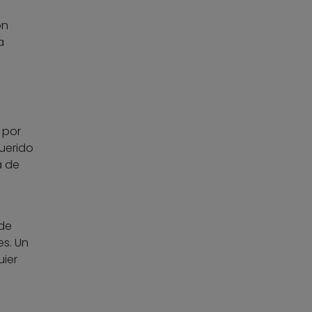
on
a
 por
guerido
a de
de
es. Un
uier