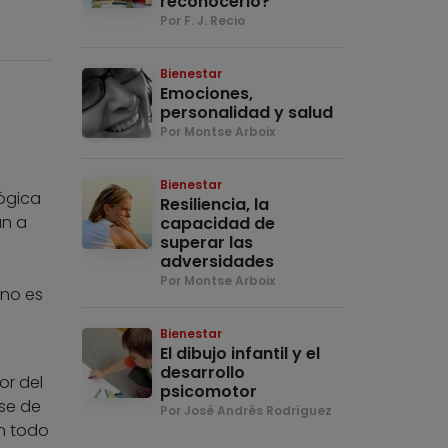
reconocerlo?
Por F. J. Recio
Bienestar
Emociones,
personalidad y salud
Por Montse Arboix
Bienestar
ógica
Resiliencia, la
an a
capacidad de
superar las
adversidades
Por Montse Arboix
 no es
Bienestar
El dibujo infantil y el
desarrollo
or del
psicomotor
rse de
Por José Andrés Rodríguez
n todo