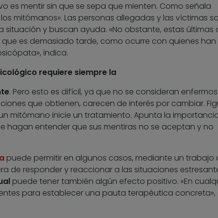
tivo es mentir sin que se sepa que mienten. Como señala
 a los mitómanos». Las personas allegadas y las víctimas s
a situación y buscan ayuda. «No obstante, estas últimas 
a que es demasiado tarde, como ocurre con quienes han
sicópata», indica.
icológico requiere siempre la
nte
. Pero esto es difícil, ya que no se consideran enfermos
acciones que obtienen, carecen de interés por cambiar. Fi
 un mitómano inicie un tratamiento. Apunta la importanci
 le hagan entender que sus mentiras no se aceptan y no
ca
puede permitir en algunos casos, mediante un trabajo 
ra de responder y reaccionar a las situaciones estresant
ual
puede tener también algún efecto positivo. «En cualq
ientes para establecer una pauta terapéutica concreta»,