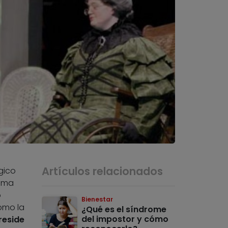
Artículos relacionados
gico
tima
o
Bienestar
omo la
¿Qué es el síndrome
del impostor y cómo
reside