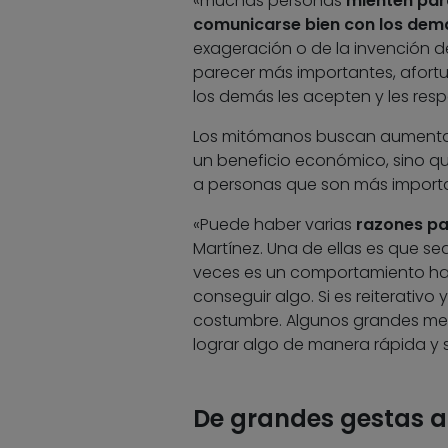
«muchas personas
mienten par
comunicarse bien con los dem
exageración o de la invención d
parecer más importantes, afortun
los demás les acepten y les resp
Los mitómanos buscan aumentar 
un beneficio económico, sino qu
a personas que son más importan
«Puede haber varias
razones pa
Martínez. Una de ellas es que se
veces es un comportamiento hab
conseguir algo. Si es reiterativ
costumbre. Algunos grandes men
lograr algo de manera rápida y s
De grandes gestas 