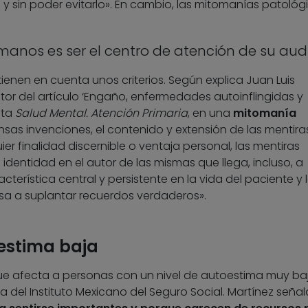
o y sin poder evitarlo». En cambio, las mitomanías patológ
ómanos es ser el centro de atención de su audi
 tienen en cuenta unos criterios. Según explica Juan Luis
utor del artículo ‘Engaño, enfermedades autoinflingidas y
sta
Salud Mental. Atención Primaria
, en una
mitomanía
sas invenciones, el contenido y extensión de las mentira
 finalidad discernible o ventaja personal, las mentiras
identidad en el autor de las mismas que llega, incluso, a
cterística central y persistente en la vida del paciente y 
sa a suplantar recuerdos verdaderos».
estima baja
e afecta a personas con un nivel de autoestima muy baj
ía del Instituto Mexicano del Seguro Social. Martínez seña