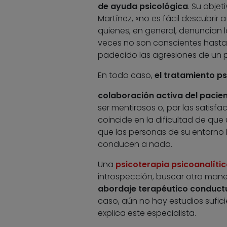
de ayuda psicológica
. Su obje
Martínez, «no es fácil descubrir
quienes, en general, denuncian l
veces no son conscientes hast
padecido las agresiones de un p
En todo caso,
el tratamiento ps
colaboración activa del pacie
ser mentirosos o, por las satisf
coincide en la dificultad de que
que las personas de su entorno
conducen a nada.
Una
psicoterapia psicoanalíti
introspección, buscar otra mane
abordaje terapéutico conduct
caso, aún no hay estudios sufic
explica este especialista.