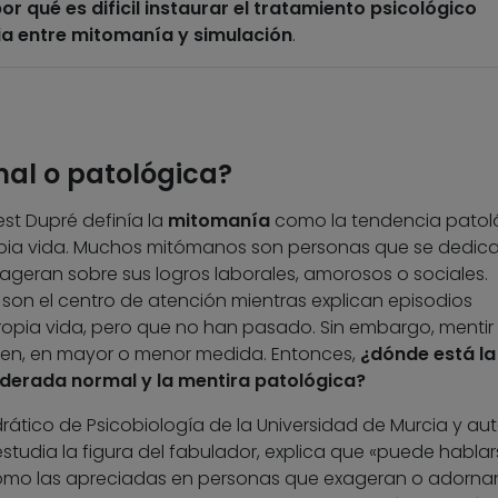
or qué es dificil instaurar el tratamiento psicológico
cia entre mitomanía y simulación
.
al o patológica?
nest Dupré definía la
mitomanía
como la tendencia patol
ropia vida. Muchos mitómanos son personas que se dedic
ageran sobre sus logros laborales, amorosos o sociales.
on el centro de atención mientras explican episodios
opia vida, pero que no han pasado. Sin embargo, mentir
en, en mayor o menor medida. Entonces,
¿dónde está la
iderada normal y la mentira patológica?
rático de Psicobiología de la Universidad de Murcia y aut
e estudia la figura del fabulador, explica que «puede habla
como las apreciadas en personas que exageran o adorna