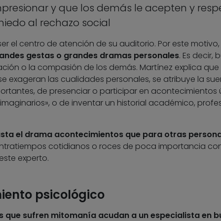
presionar y que los demás le acepten y resp
iedo al rechazo social
er el centro de atención de su auditorio. Por este motivo
andes gestas o grandes dramas personales
. Es decir,
ración o la compasión de los demás. Martínez explica que
e exageran las cualidades personales, se atribuye la sue
ortantes, de presenciar o participar en acontecimientos 
 imaginarios», o de inventar un historial académico, profe
asta el drama acontecimientos que para otras person
ntratiempos cotidianos o roces de poca importancia co
ste experto.
miento psicológico
as que sufren mitomanía acudan a un especialista en 