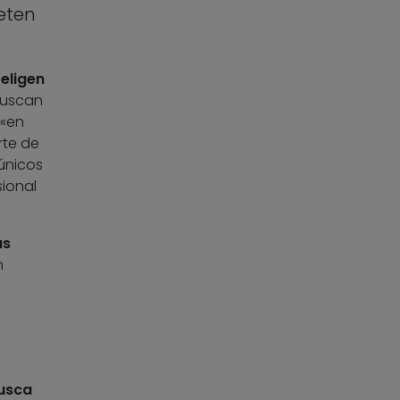
eten
,
eligen
 buscan
 «en
rte de
únicos
sional
as
n
busca