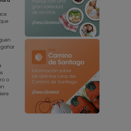
para
ace
 que
iguen
ngañar
a
as
ro o
en
iere