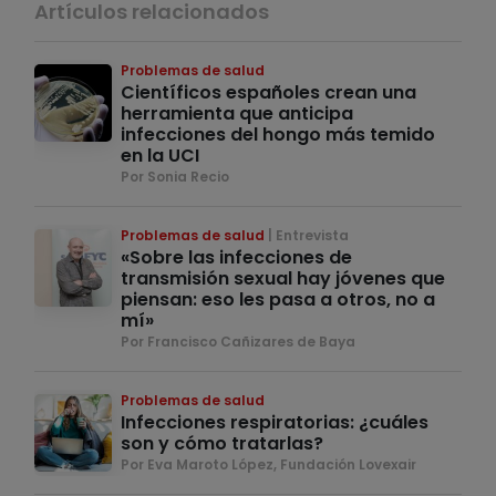
Artículos relacionados
Problemas de salud
Científicos españoles crean una
herramienta que anticipa
infecciones del hongo más temido
en la UCI
Por Sonia Recio
Problemas de salud
Entrevista
«Sobre las infecciones de
transmisión sexual hay jóvenes que
piensan: eso les pasa a otros, no a
mí»
Por Francisco Cañizares de Baya
Problemas de salud
Infecciones respiratorias: ¿cuáles
son y cómo tratarlas?
Por Eva Maroto López, Fundación Lovexair