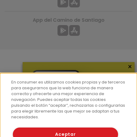
App del Camino de Santiago
×
Más información
¿Quiénes somos?
En consumer.es utilizamos cookies propias y de terceros
Hemeroteca
para asegurarnos que la web funciona de manera
correcta y ofrecerte una mejor experiencia de
Contacto
navegación. Puedes aceptar todas las cookies
pulsando el botón “aceptar”, rechazarlas o configurarlas
Prensa
para elegir libremente las que mejor se adaptan a tus
Corpus Lingüístico Consumer
necesidades.
© Fundación EROSKI
Aceptar