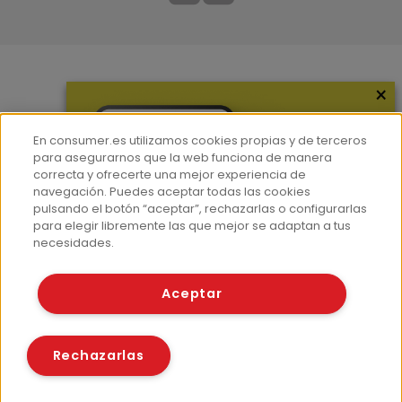
×
Más información
¿Quiénes somos?
En consumer.es utilizamos cookies propias y de terceros
Hemeroteca
para asegurarnos que la web funciona de manera
correcta y ofrecerte una mejor experiencia de
Contacto
navegación. Puedes aceptar todas las cookies
pulsando el botón “aceptar”, rechazarlas o configurarlas
Prensa
para elegir libremente las que mejor se adaptan a tus
Corpus Lingüístico Consumer
necesidades.
© Fundación EROSKI
Aceptar
Aviso legal
Políticas de privacidad
Políticas de cookies
Rechazarlas