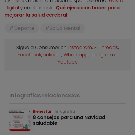
👉 Tienes más información disponible en la
revista
digital
y en el artículo
Qué ejercicios hacer para
mejorar la salud cerebral
Deporte
Salud Mental
Sigue a Consumer en
Instagram
,
X
,
Threads
,
Facebook
,
Linkedin
,
Whatsapp
,
Telegram
o
Youtube
Infografías relacionadas
Bienestar
Infografía
8 consejos para una Navidad
saludable