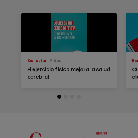
Bienestar
Vídeo
Bi
El ejercicio físico mejora la salud
Cu
cerebral
di