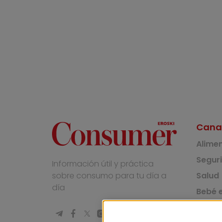
Cana
Alime
Segur
Información útil y práctica
Salud
sobre consumo para tu día a
día
Bebé e
Medio