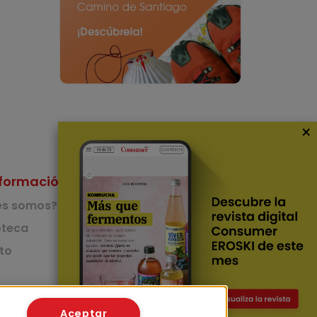
×
formación
Nuestras Apps
es somos?
App de recetas
teca
to
App del Camino de
Santiago
Lingüístico
mer
Aceptar