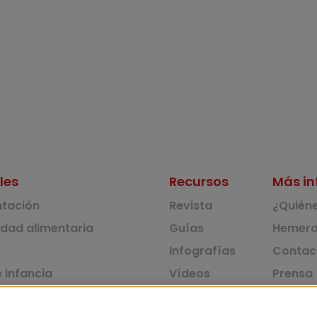
les
Recursos
Más in
ntación
Revista
¿Quién
idad alimentaria
Guías
Hemero
Infografías
Contac
 infancia
Vídeos
Prensa
 ambiente y solidaridad
Monográficos
Corpus 
Consu