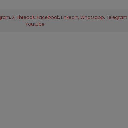
gram
,
X
,
Threads
,
Facebook
,
Linkedin
,
Whatsapp
,
Telegram
Youtube