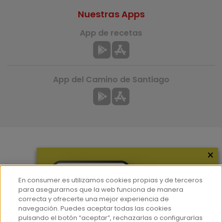
Nuestras Apps
App de recetas
App del Camino de Santiago
×
Más información
¿Quiénes somos?
En consumer.es utilizamos cookies propias y de terceros
Hemeroteca
para asegurarnos que la web funciona de manera
correcta y ofrecerte una mejor experiencia de
Contacto
navegación. Puedes aceptar todas las cookies
pulsando el botón “aceptar”, rechazarlas o configurarlas
Prensa