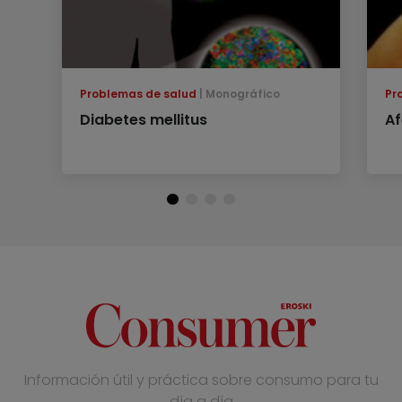
Problemas de salud
Monográfico
Pr
Diabetes mellitus
Af
Información útil y práctica sobre consumo para tu
día a día