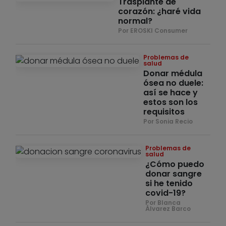
Trasplante de
corazón: ¿haré vida
normal?
Por EROSKI Consumer
Problemas de
salud
Donar médula
ósea no duele:
así se hace y
estos son los
requisitos
Por Sonia Recio
Problemas de
salud
¿Cómo puedo
donar sangre
si he tenido
covid-19?
Por Blanca
Álvarez Barco