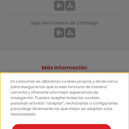
App del Camino de Santiago
Más información
¿Quiénes somos?
En consumer.es utilizamos cookies propias y de terceros
Hemeroteca
para asegurarnos que la web funciona de manera
correcta y ofrecerte una mejor experiencia de
Contacto
navegación. Puedes aceptar todas las cookies
pulsando el botón “aceptar”, rechazarlas o configurarlas
Prensa
para elegir libremente las que mejor se adaptan a tus
Corpus Lingüístico Consumer
necesidades.
© Fundación EROSKI