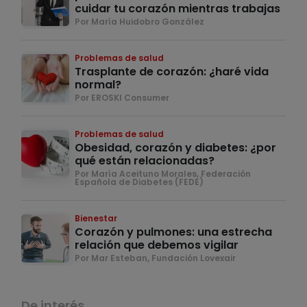
cuidar tu corazón mientras trabajas
Por María Huidobro González
Problemas de salud
Trasplante de corazón: ¿haré vida
normal?
Por EROSKI Consumer
Problemas de salud
Obesidad, corazón y diabetes: ¿por
qué están relacionadas?
Por María Aceituno Morales, Federación
Española de Diabetes (FEDE)
Bienestar
Corazón y pulmones: una estrecha
relación que debemos vigilar
Por Mar Esteban, Fundación Lovexair
De interés