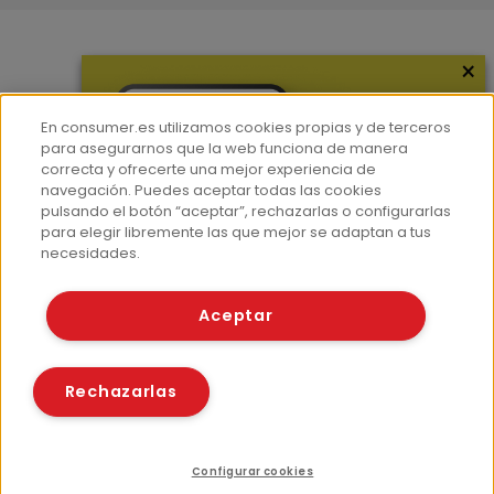
×
Más información
¿Quiénes somos?
En consumer.es utilizamos cookies propias y de terceros
Hemeroteca
para asegurarnos que la web funciona de manera
correcta y ofrecerte una mejor experiencia de
Contacto
navegación. Puedes aceptar todas las cookies
pulsando el botón “aceptar”, rechazarlas o configurarlas
Prensa
para elegir libremente las que mejor se adaptan a tus
Corpus Lingüístico Consumer
necesidades.
© Fundación EROSKI
Aceptar
Aviso legal
Políticas de privacidad
Políticas de cookies
Rechazarlas
Configurar cookies