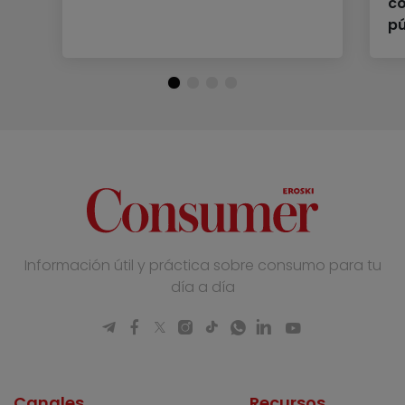
co
pú
Información útil y práctica sobre consumo para tu
día a día
Canales
Recursos