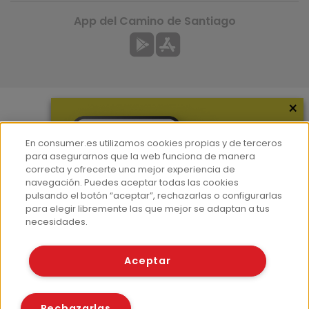
App del Camino de Santiago
×
Más información
En consumer.es utilizamos cookies propias y de terceros
¿Quiénes somos?
para asegurarnos que la web funciona de manera
correcta y ofrecerte una mejor experiencia de
Hemeroteca
navegación. Puedes aceptar todas las cookies
Contacto
pulsando el botón “aceptar”, rechazarlas o configurarlas
para elegir libremente las que mejor se adaptan a tus
Prensa
necesidades.
Corpus Lingüístico Consumer
Aceptar
© Fundación EROSKI
Aviso legal
Políticas de privacidad
Rechazarlas
Políticas de cookies