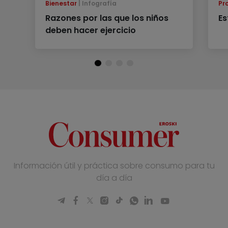
Bienestar
Infografía
Pr
Razones por las que los niños
Es
deben hacer ejercicio
Información útil y práctica sobre consumo para tu
día a día