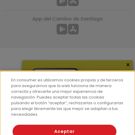
App del Camino de Santiago
×
Más información
¿Quiénes somos?
En consumer.es utilizamos cookies propias y de terceros
Hemeroteca
para asegurarnos que la web funciona de manera
correcta y ofrecerte una mejor experiencia de
Contacto
navegación. Puedes aceptar todas las cookies
pulsando el botón “aceptar”, rechazarlas o configurarlas
Prensa
para elegir libremente las que mejor se adaptan a tus
Corpus Lingüístico Consumer
necesidades.
© Fundación EROSKI
Aceptar