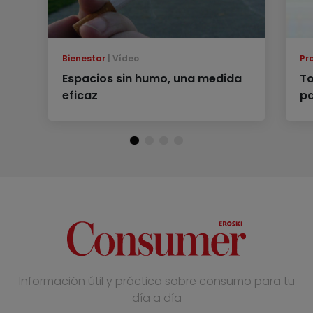
Bienestar
Vídeo
Pr
Espacios sin humo, una medida
To
eficaz
pa
Información útil y práctica sobre consumo para tu
día a día