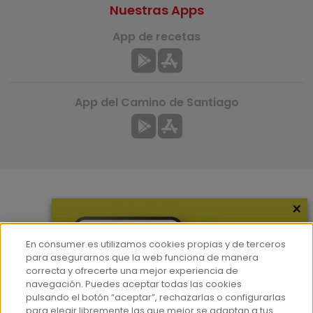
Nuestras Apps
App de recetas
App del Camino de Santiago
×
Más información
¿Quiénes somos?
En consumer.es utilizamos cookies propias y de terceros
Hemeroteca
para asegurarnos que la web funciona de manera
correcta y ofrecerte una mejor experiencia de
Contacto
navegación. Puedes aceptar todas las cookies
pulsando el botón “aceptar”, rechazarlas o configurarlas
Prensa
para elegir libremente las que mejor se adaptan a tus