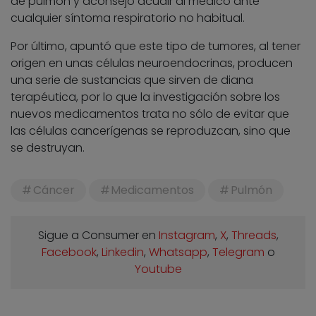
de pulmón y aconsejó acudir al médico ante
cualquier síntoma respiratorio no habitual.
Por último, apuntó que este tipo de tumores, al tener
origen en unas células neuroendocrinas, producen
una serie de sustancias que sirven de diana
terapéutica, por lo que la investigación sobre los
nuevos medicamentos trata no sólo de evitar que
las células cancerígenas se reproduzcan, sino que
se destruyan.
Cáncer
Medicamentos
Pulmón
Sigue a Consumer en
Instagram
,
X
,
Threads
,
Facebook
,
Linkedin
,
Whatsapp
,
Telegram
o
Youtube