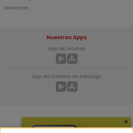
Mascotas
Nuestras Apps
App de recetas
App del Camino de Santiago
×
Más información
¿Quiénes somos?