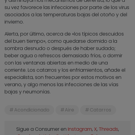
y disminuyan los mecanismos de defensa, lo que a
su vez favorece las infecciones por parte de los virus
asociados a las temperaturas bajas del otoño y del
invierno.
Alerta, por último, acerca de «los típicos descuidos
del buen tiempo», como quedarse dormido a la
sombra desnudo o después de haber sudado;
beber agua o refrescos demasiado fríos, o dormir
con las ventanas abiertas en medio de una
corriente. Los catarros y los enfriamientos, añade el
especialista, son frecuentes por estos motivos en
verano, y algo menos las infecciones de las vías
bajas y neumonías.
Acondicionado
Aire
Catarros
Sigue a Consumer en
Instagram
,
X
,
Threads
,