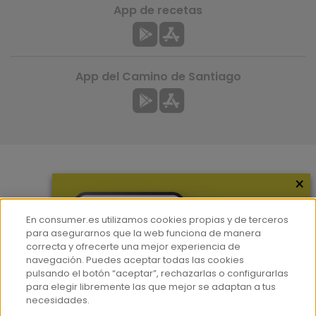
App de recetas
App del Camino de Santiago
×
Más información
¿Quiénes somos?
En consumer.es utilizamos cookies propias y de terceros
Hemeroteca
para asegurarnos que la web funciona de manera
correcta y ofrecerte una mejor experiencia de
Contacto
navegación. Puedes aceptar todas las cookies
pulsando el botón “aceptar”, rechazarlas o configurarlas
Prensa
para elegir libremente las que mejor se adaptan a tus
Corpus Lingüístico Consumer
necesidades.