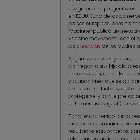
Los grupos de progenitores r
en EE.UU. (uno de los primer
países europeos, pero no tant
“Vacinne” publicó un metaanál
vaccine movement”, con el es
las
creencias
de los padres a
Según esta investigación, cin
las niegan a sus hijos: la pr
inmunización, como la muerte 
vacunaciones que se aplican
las cuales se lucha ya están
protegerse; y la interpretac
enfermedades igual (no son e
También ha tenido cierto pe
medios de comunicación ace
resultados equivocados, com
relacionaba autismo con la tri