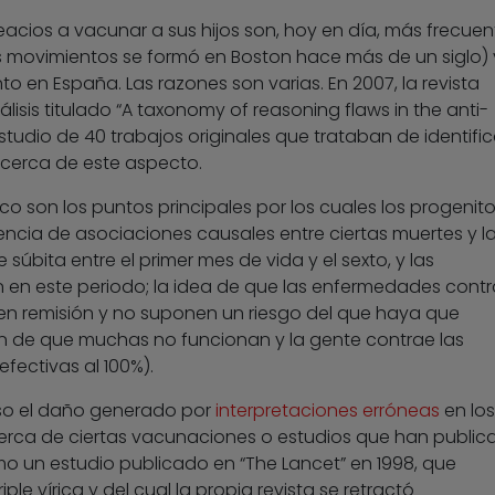
eacios a vacunar a sus hijos son, hoy en día, más frecuen
os movimientos se formó en Boston hace más de un siglo) 
o en España. Las razones son varias. En 2007, la revista
isis titulado “A taxonomy of reasoning flaws in the anti-
tudio de 40 trabajos originales que trataban de identific
cerca de este aspecto.
co son los puntos principales por los cuales los progenit
esencia de asociaciones causales entre ciertas muertes y l
súbita entre el primer mes de vida y el sexto, y las
 en este periodo; la idea de que las enfermedades contr
 en remisión y no suponen un riesgo del que haya que
ión de que muchas no funcionan y la gente contrae las
fectivas al 100%).
so el daño generado por
interpretaciones erróneas
en los
rca de ciertas vacunaciones o estudios que han public
o un estudio publicado en “The Lancet” en 1998, que
ple vírica y del cual la propia revista se retractó