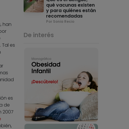
qué vacunas existen
y para quiénes están
recomendadas
Por Sonia Recio
, han
por
De interés
e
 Tal es
n
ar
emas
unidad
ión es
na de
en 2007
e
mbién,