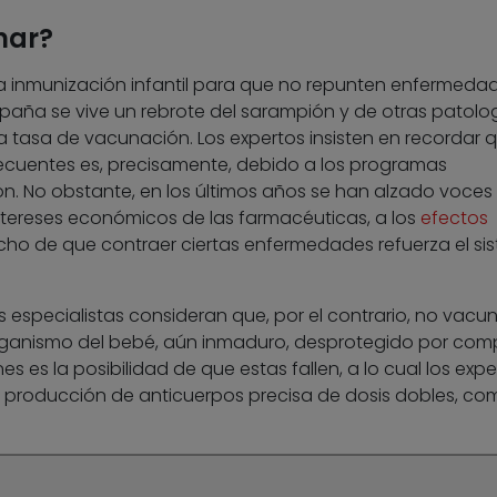
nar?
la inmunización infantil para que no repunten enfermeda
spaña se vive un rebrote del sarampión y de otras patolo
a tasa de vacunación. Los expertos insisten en recordar q
cuentes es, precisamente, debido a los programas
ón. No obstante, en los últimos años se han alzado voces
intereses económicos de las farmacéuticas, a los
efectos
ho de que contraer ciertas enfermedades refuerza el si
s especialistas consideran que, por el contrario, no vacu
organismo del bebé, aún inmaduro, desprotegido por com
es es la posibilidad de que estas fallen, a lo cual los expe
 producción de anticuerpos precisa de dosis dobles, co