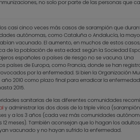
 inmunizaciones, no solo por parte de las personas que c
zados casi cinco veces más casos de sarampión que durant
idades autónomas, como Cataluña o Andalucía, la mayo
habían vacunado. El aumento, en muchos de estos casos,
ica de la población de esta edad: según la Sociedad Esp
iajeros españoles a países de riesgo no se vacuna. Una
ros países de Europa, como Francia, donde se han regist
provocados por la enfermedad. Si bien la Organización Mu
l año 2010 como plazo final para erradicar la enfermedad
asta 2015.
toridades sanitarias de las diferentes comunidades reco
al
y administrar las dos dosis de la triple vírica (sarampión
 meses y a los 3 años (cada vez más comunidades autóno
los 12 meses). También aconsejan que lo hagan los adulto
ayan vacunado y no hayan sufrido la enfermedad.