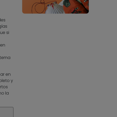
des
gías
ue si
 en
stema
nar en
pleto y
rtos
mo la