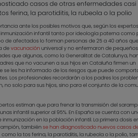
osticado casos de otras enfermedades casi
s ferina, la parotiditis, la rubeola o la polio
rtancia ante los posibles motivos que, según los expertos
de inmunización infantil tanto por ideología paterna como 
upo de afectados lo forman personas de 25 a 40 años qu
ía de
vacunación
universal y no enfermaron de pequeños.
ades que algunas, como la Generalitat de Catalunya, ha
adres que no vacunen a sus hijos en Cataluña firmen un
 se les ha informado de los riesgos que puede comport
tes. Los profesionales recordarán a los padres los probl
, no solo para sus hijos, sino para el conjunto de la com
pertos estiman que para frenar la transmisión del saramp
nas infantil superior al 95%. En España se cuenta con u
 inmunización en la población infantil. La primera dosis 
arampión, también
se han diagnosticado nuevos casos d
como la tos ferina, la parotiditis, la rubeola o la polio, ta