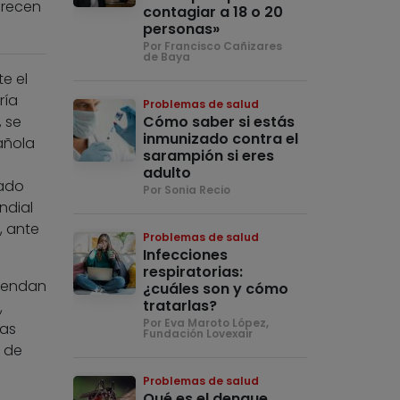
arecen
contagiar a 18 o 20
personas»
Por Francisco Cañizares
de Baya
e el
ría
Problemas de salud
 se
Cómo saber si estás
inmunizado contra el
añola
sarampión si eres
adulto
rado
Por Sonia Recio
ndial
, ante
Problemas de salud
Infecciones
respiratorias:
miendan
¿cuáles son y cómo
tratarlas?
,
Por Eva Maroto López,
mas
Fundación Lovexair
s de
Problemas de salud
Qué es el dengue,