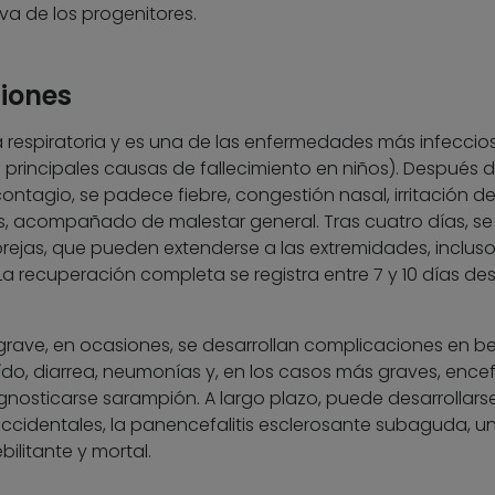
va de los progenitores.
iones
a respiratoria y es una de las enfermedades más infeccio
 principales causas de fallecimiento en niños). Después 
ontagio, se padece fiebre, congestión nasal, irritación de
is, acompañado de malestar general. Tras cuatro días, se
ejas, que pueden extenderse a las extremidades, incluso
La recuperación completa se registra entre 7 y 10 días de
ave, en ocasiones, se desarrollan complicaciones en b
do, diarrea, neumonías y, en los casos más graves, encefal
gnosticarse sarampión. A largo plazo, puede desarrollars
ccidentales, la panencefalitis esclerosante subaguda, u
bilitante y mortal.