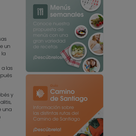
sas
de un
 la
 a las
spués
ebés y
itis,
e una
n