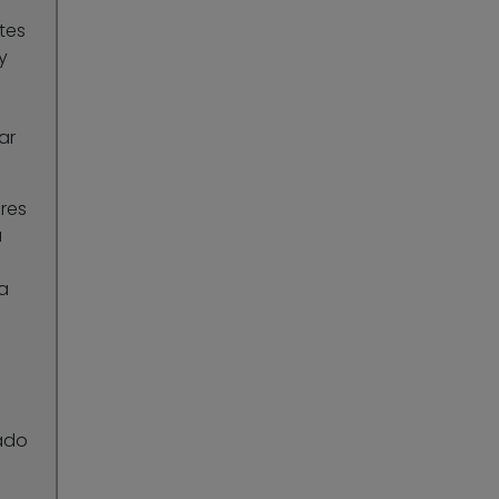
tes
y
ar
ores
a
a
ado