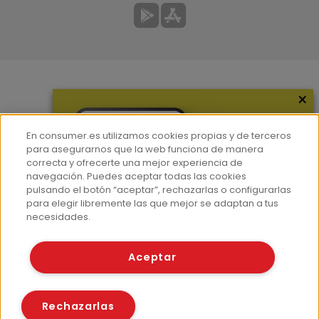
×
Más información
¿Quiénes somos?
En consumer.es utilizamos cookies propias y de terceros
Hemeroteca
para asegurarnos que la web funciona de manera
correcta y ofrecerte una mejor experiencia de
Contacto
navegación. Puedes aceptar todas las cookies
pulsando el botón “aceptar”, rechazarlas o configurarlas
Prensa
para elegir libremente las que mejor se adaptan a tus
Corpus Lingüístico Consumer
necesidades.
© Fundación EROSKI
Aceptar
Aviso legal
Políticas de privacidad
Políticas de cookies
Rechazarlas