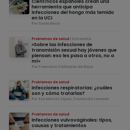
Científicos españoles crean una
herramienta que anticipa
infecciones del hongo más temido
en la UCI
Por Sonia Recio
Problemas de salud
Entrevista
«Sobre las infecciones de
transmisión sexual hay jóvenes que
piensan: eso les pasa a otros, no a
mí»
Por Francisco Cañizares de Baya
Problemas de salud
Infecciones respiratorias: ¿cuáles
son y cómo tratarlas?
Por Eva Maroto López, Fundación Lovexair
Problemas de salud
Infecciones vulvovaginales: tipos,
causas y tratamientos