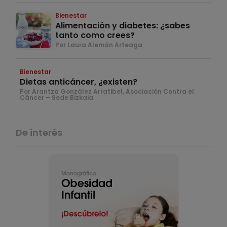
Bienestar
Alimentación y diabetes: ¿sabes
tanto como crees?
Por Laura Alemán Arteaga
Bienestar
Dietas anticáncer, ¿existen?
Por Arantza González Arratibel, Asociación Contra el
Cáncer – Sede Bizkaia
De interés