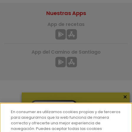
Nuestras Apps
App de recetas
App del Camino de Santiago
×
Más información
¿Quiénes somos?
En consumer.es utilizamos cookies propias y de terceros
Hemeroteca
para asegurarnos que la web funciona de manera
correcta y ofrecerte una mejor experiencia de
Contacto
navegación. Puedes aceptar todas las cookies