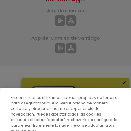
App de recetas
App del Camino de Santiago
×
Más información
¿Quiénes somos?
En consumer.es utilizamos cookies propias y de terceros
Hemeroteca
para asegurarnos que la web funciona de manera
correcta y ofrecerte una mejor experiencia de
Contacto
navegación. Puedes aceptar todas las cookies
pulsando el botón “aceptar”, rechazarlas o configurarlas
Prensa
para elegir libremente las que mejor se adaptan a tus
Corpus Lingüístico Consumer
necesidades.