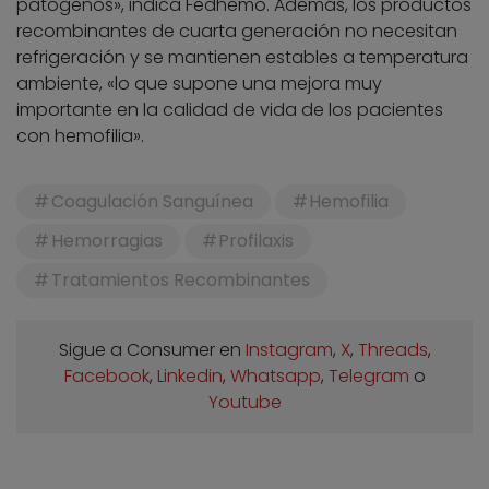
patógenos», indica Fedhemo. Además, los productos
recombinantes de cuarta generación no necesitan
refrigeración y se mantienen estables a temperatura
ambiente, «lo que supone una mejora muy
importante en la calidad de vida de los pacientes
con hemofilia».
Coagulación Sanguínea
Hemofilia
Hemorragias
Profilaxis
Tratamientos Recombinantes
Sigue a Consumer en
Instagram
,
X
,
Threads
,
Facebook
,
Linkedin
,
Whatsapp
,
Telegram
o
Youtube