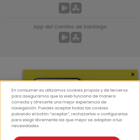
App del Camino de Santiago
×
Más información
¿Quiénes somos?
En consumer.es utilizamos cookies propias y de terceros
Hemeroteca
para asegurarnos que la web funciona de manera
correcta y ofrecerte una mejor experiencia de
Contacto
navegación. Puedes aceptar todas las cookies
pulsando el botón “aceptar”, rechazarlas o configurarlas
Prensa
para elegir libremente las que mejor se adaptan a tus
Corpus Lingüístico Consumer
necesidades.