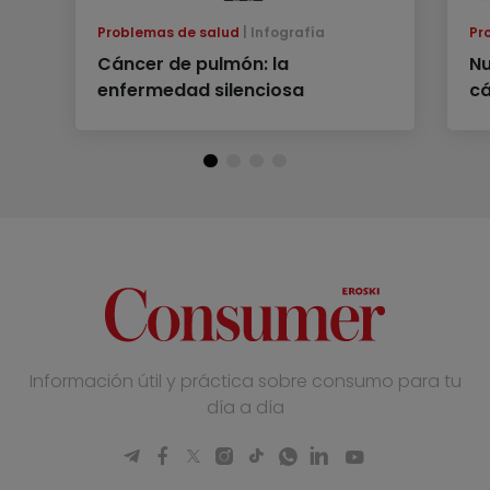
Problemas de salud
Infografía
Pr
Cáncer de pulmón: la
Nu
enfermedad silenciosa
c
Información útil y práctica sobre consumo para tu
día a día