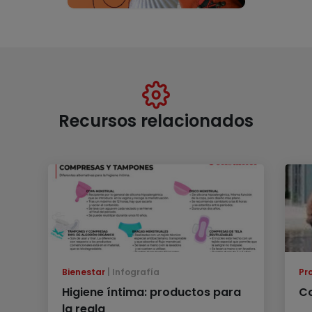
Recursos relacionados
Bienestar
Infografía
Pr
Higiene íntima: productos para
Co
la regla