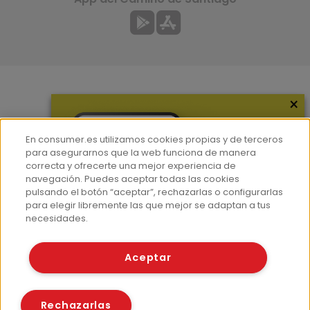
×
Más información
¿Quiénes somos?
En consumer.es utilizamos cookies propias y de terceros
Hemeroteca
para asegurarnos que la web funciona de manera
correcta y ofrecerte una mejor experiencia de
Contacto
navegación. Puedes aceptar todas las cookies
pulsando el botón “aceptar”, rechazarlas o configurarlas
Prensa
para elegir libremente las que mejor se adaptan a tus
Corpus Lingüístico Consumer
necesidades.
© Fundación EROSKI
Aceptar
Aviso legal
Políticas de privacidad
Políticas de cookies
Rechazarlas