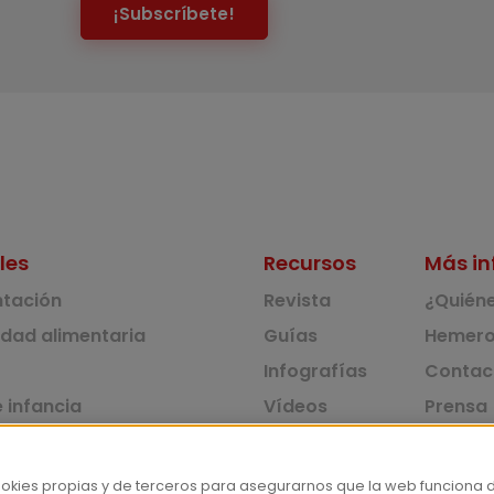
¡Subscríbete!
les
Recursos
Más in
ntación
Revista
¿Quién
idad alimentaria
Guías
Hemero
Infografías
Contac
 infancia
Vídeos
Prensa
 ambiente y solidaridad
Monográficos
Corpus 
Consu
dad y consumo
ookies propias y de terceros para asegurarnos que la web funciona 