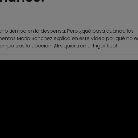
ucho tiempo en la despensa. Pero ¿qué pasa cuándo los
imentos Mario Sánchez explica en este vídeo por qué no e
o tras la cocción. ¡Ni siquiera en el frigorífico!