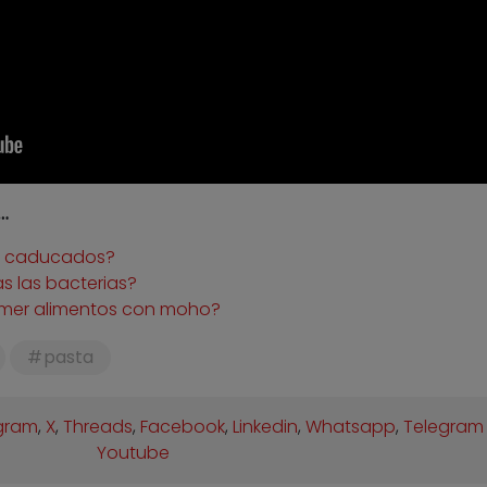
…
s caducados?
s las bacterias?
omer alimentos con moho?
pasta
gram
,
X
,
Threads
,
Facebook
,
Linkedin
,
Whatsapp
,
Telegram
Youtube