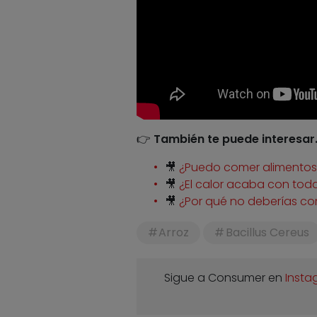
👉
También te puede interesar
🎥
¿Puedo comer alimento
🎥
¿El calor acaba con toda
🎥
¿Por qué no deberías c
Arroz
Bacillus Cereus
Sigue a Consumer en
Insta