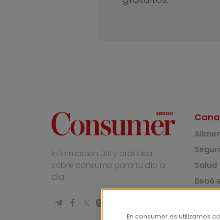
Cana
Alime
Segur
Información útil y práctica
Salud
sobre consumo para tu día a
día
Bebé e
Medio
Socie
En consumer.es utilizamos c