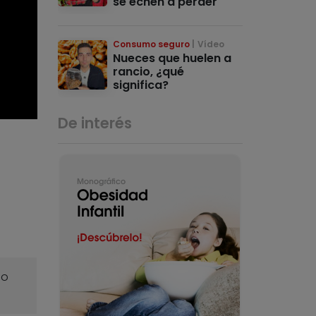
se echen a perder
Consumo seguro
Vídeo
Nueces que huelen a
rancio, ¿qué
significa?
De interés
o