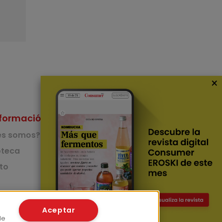
×
formación
Nuestras Apps
es somos?
App de recetas
teca
to
App del Camino de
Santiago
Lingüístico
mer
Aceptar
de