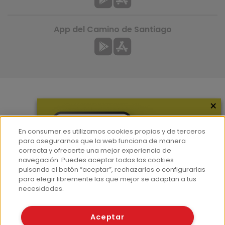
App del Camino de Santiago
×
Más información
¿Quiénes somos?
En consumer.es utilizamos cookies propias y de terceros
Hemeroteca
para asegurarnos que la web funciona de manera
correcta y ofrecerte una mejor experiencia de
Contacto
navegación. Puedes aceptar todas las cookies
pulsando el botón “aceptar”, rechazarlas o configurarlas
Prensa
para elegir libremente las que mejor se adaptan a tus
Corpus Lingüístico Consumer
necesidades.
© Fundación EROSKI
Aceptar