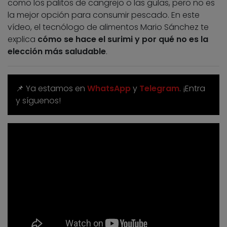
como los palitos de cangrejo o las gulas, pero no es
la mejor opción para consumir pescado. En este
vídeo, el tecnólogo de alimentos Mario Sánchez te
explica
cómo se hace el surimi y por qué no es la
elección más saludable
.
📌 Ya estamos en
WhatsApp
y
Telegram
. ¡Entra
y síguenos!