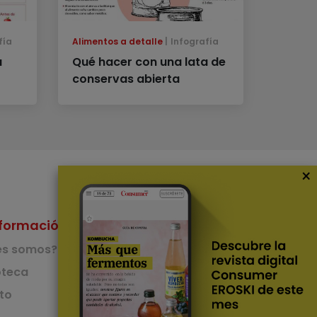
fía
Alimentos a detalle
Infografía
a
Qué hacer con una lata de
conservas abierta
×
formación
Nuestras Apps
es somos?
App de recetas
teca
to