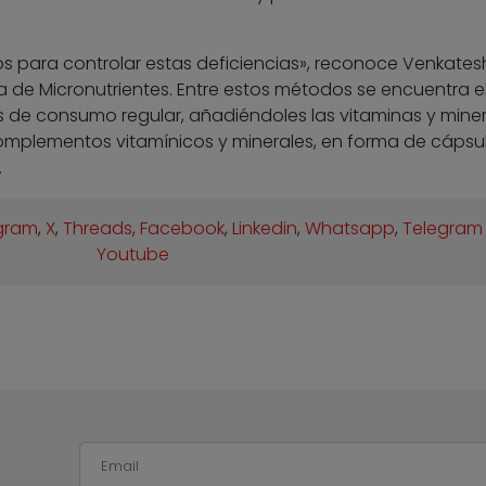
s para controlar estas deficiencias», reconoce Venkates
va de Micronutrientes. Entre estos métodos se encuentra e
s de consumo regular, añadiéndoles las vitaminas y mine
 complementos vitamínicos y minerales, en forma de cápsul
.
gram
,
X
,
Threads
,
Facebook
,
Linkedin
,
Whatsapp
,
Telegram
Youtube