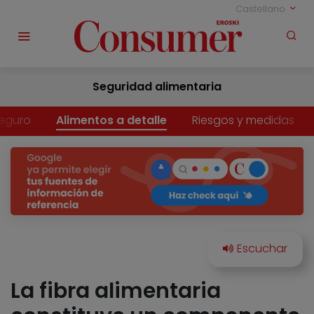
Castellano
Seguridad alimentaria
eguro
Alimentos a detalle
Riesgos y medidas
La fibra alimentaria