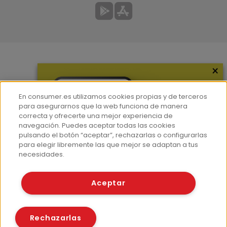
×
Más información
¿Quiénes somos?
En consumer.es utilizamos cookies propias y de terceros
Hemeroteca
para asegurarnos que la web funciona de manera
correcta y ofrecerte una mejor experiencia de
Contacto
navegación. Puedes aceptar todas las cookies
pulsando el botón “aceptar”, rechazarlas o configurarlas
Prensa
para elegir libremente las que mejor se adaptan a tus
Corpus Lingüístico Consumer
necesidades.
© Fundación EROSKI
Aceptar
Aviso legal
Políticas de privacidad
Políticas de cookies
Rechazarlas