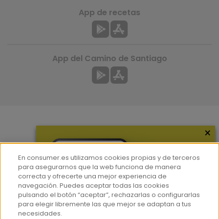
App de recetas
App del Camino de Santiago
×
Más información
¿Quiénes somos?
En consumer.es utilizamos cookies propias y de terceros
Hemeroteca
para asegurarnos que la web funciona de manera
correcta y ofrecerte una mejor experiencia de
Contacto
navegación. Puedes aceptar todas las cookies
pulsando el botón “aceptar”, rechazarlas o configurarlas
Prensa
para elegir libremente las que mejor se adaptan a tus
Corpus Lingüístico Consumer
necesidades.