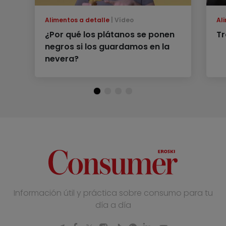
Alimentos a detalle
Vídeo
Al
¿Por qué los plátanos se ponen
Tr
negros si los guardamos en la
nevera?
Información útil y práctica sobre consumo para tu
día a día