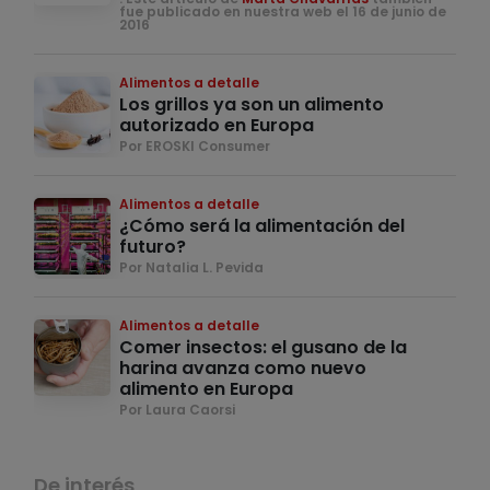
fue publicado en nuestra web el 16 de junio de
2016
Alimentos a detalle
Los grillos ya son un alimento
autorizado en Europa
Por EROSKI Consumer
Alimentos a detalle
¿Cómo será la alimentación del
futuro?
Por Natalia L. Pevida
Alimentos a detalle
Comer insectos: el gusano de la
harina avanza como nuevo
alimento en Europa
Por Laura Caorsi
De interés