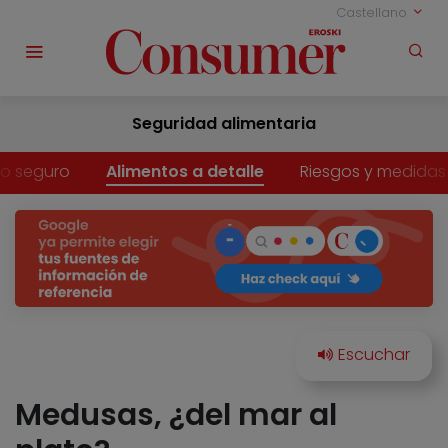
Castellano
Seguridad alimentaria
o seguro
Alimentos a detalle
Riesgos y medidas
Medusas, ¿del mar al