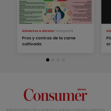
Alimentos a detalle
Infografía
Al
Pros y contras de la carne
Pi
cultivada
or
Información útil y práctica sobre consumo para tu