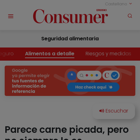
Castellano
Seguridad alimentaria
eguro
Alimentos a detalle
Riesgos y medidas
Parece carne picada, pero