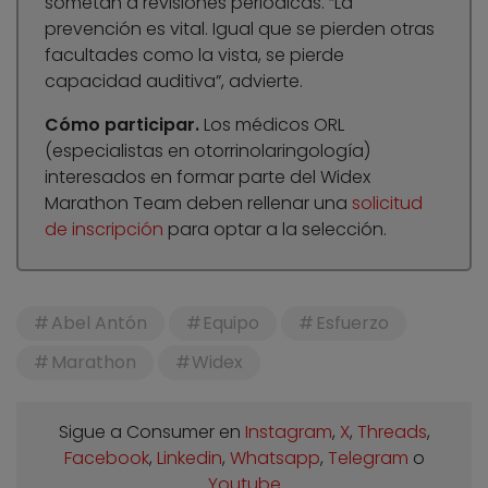
sometan a revisiones periódicas. “La
prevención es vital. Igual que se pierden otras
facultades como la vista, se pierde
capacidad auditiva”, advierte.
Cómo participar.
Los médicos ORL
(especialistas en otorrinolaringología)
interesados en formar parte del Widex
Marathon Team deben rellenar una
solicitud
de inscripción
para optar a la selección.
Abel Antón
Equipo
Esfuerzo
Marathon
Widex
Sigue a Consumer en
Instagram
,
X
,
Threads
,
Facebook
,
Linkedin
,
Whatsapp
,
Telegram
o
Youtube