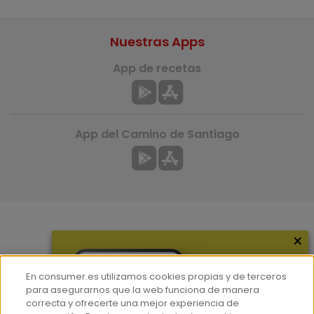
Nuestras Apps
App de recetas
App del Camino de Santiago
×
Más información
¿Quiénes somos?
En consumer.es utilizamos cookies propias y de terceros
Hemeroteca
para asegurarnos que la web funciona de manera
correcta y ofrecerte una mejor experiencia de
Contacto