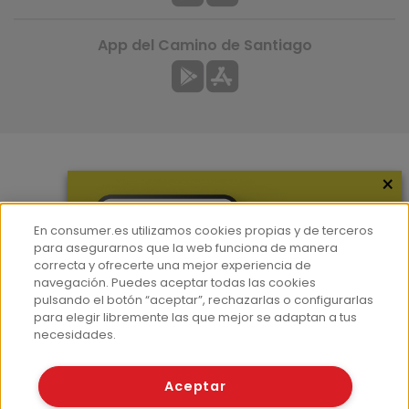
App del Camino de Santiago
×
Más información
¿Quiénes somos?
En consumer.es utilizamos cookies propias y de terceros
Hemeroteca
para asegurarnos que la web funciona de manera
correcta y ofrecerte una mejor experiencia de
Contacto
navegación. Puedes aceptar todas las cookies
pulsando el botón “aceptar”, rechazarlas o configurarlas
Prensa
para elegir libremente las que mejor se adaptan a tus
Corpus Lingüístico Consumer
necesidades.
© Fundación EROSKI
Aceptar
Aviso legal
Políticas de privacidad