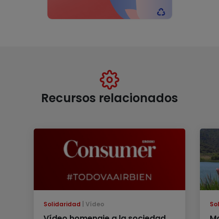
Recursos relacionados
Solidaridad
Vídeo
So
Vídeo homenaje a la sociedad
Ma