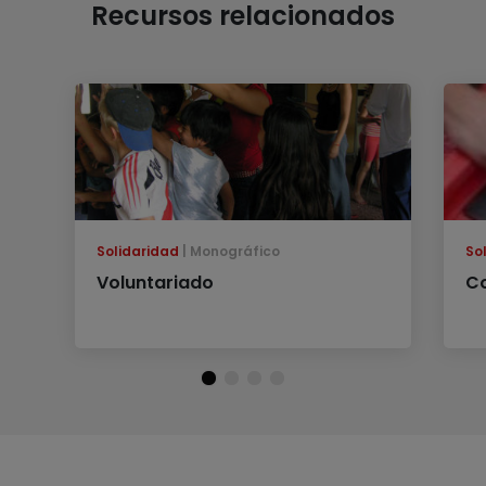
Recursos relacionados
Solidaridad
Monográfico
So
Voluntariado
Co